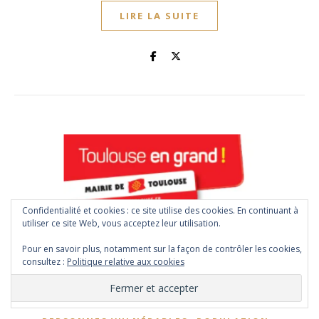
LIRE LA SUITE
Confidentialité et cookies : ce site utilise des cookies. En continuant à
utiliser ce site Web, vous acceptez leur utilisation.
,
,
ACTION
ACTIONS DE QUARTIERS
Pour en savoir plus, notamment sur la façon de contrôler les cookies,
consultez :
Politique relative aux cookies
,
,
ANALYSE DES PRATIQUES
ASSOCIATIONS
,
,
CONFÉRENCES/DÉBATS
ENFANTS
,
,
,
EXPOSITIONS/ATELIERS
FEMMES
INFORMATIONS