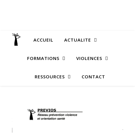
ACCUEIL
ACTUALITE
FORMATIONS
VIOLENCES
RESSOURCES
CONTACT
LE SITE
STA
DE
D
PREVIOS
40 28
visite