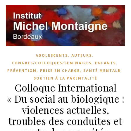
,
,
ADOLESCENTS
AUTEURS
,
,
CONGRÈS/COLLOQUES/SÉMINAIRES
ENFANTS
,
,
,
PRÉVENTION
PRISE EN CHARGE
SANTÉ MENTALE
SOUTIEN À LA PARENTALITÉ
Colloque International
« Du social au biologique :
violences actuelles,
troubles des conduites et