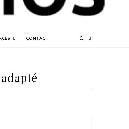
RCES
CONTACT
STATISTIQUES
DU BLOG
 adapté
40 235
visites
CATÉGORIES
Catégories