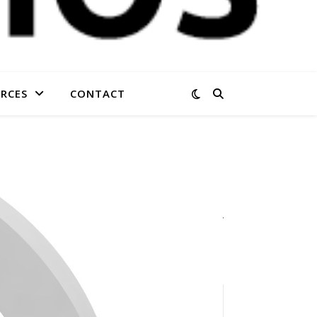
RCES
CONTACT
STATISTIQUES
DU BLOG
40 242
visites
CATÉGORIES
Catégories