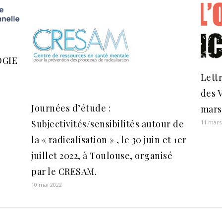
OGIE
Lett
des 
Journées d’étude :
mars
Subjectivités/sensibilités autour de
11 mars
la « radicalisation » , le 30 juin et 1er
juillet 2022, à Toulouse, organisé
par le CRESAM.
10 mai 2022