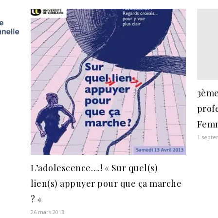
3ème
profe
Femm
1 septe
L’adolescence….! « Sur quel(s)
lien(s) appuyer pour que ça marche
? «
26 mars 2013