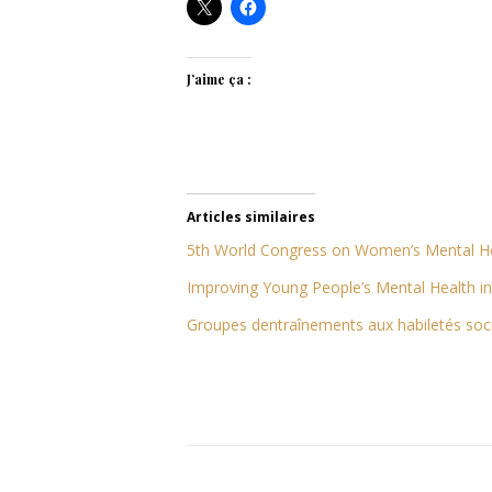
J’aime ça :
Articles similaires
5th World Congress on Women’s Mental H
Improving Young People’s Mental Health in
Groupes dentraînements aux habiletés soc