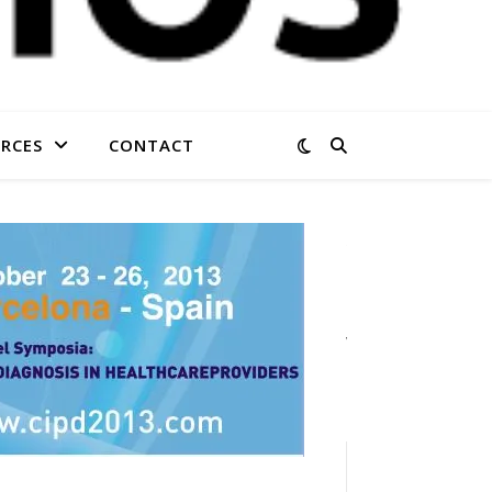
RCES
CONTACT
STATISTIQUES
DU BLOG
40 266
visites
CATÉGORIES
Catégories